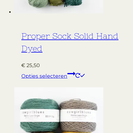
productpagina
Proper Sock Solid Hand
Dyed
€
25,50
Dit
Opties selecteren
product
heeft
meerdere
variaties.
Deze
optie
kan