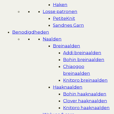
Haken
Losse patronen
PetiteKnit
Sandnes Garn
Benodigdheden
Naalden
Breinaalden
Addi breinaalden
Bohin breinaalden
Chiaogoo
breinaalden
Knitpro breinaalden
Haaknaalden
Bohin haaknaalden
Clover haaknaalden
Knitpro haaknaalden