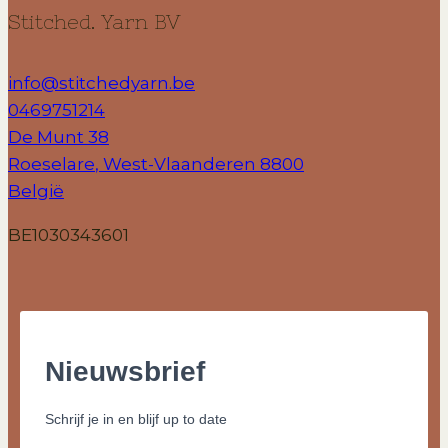
Stitched. Yarn BV
info@stitchedyarn.be
0469751214
De Munt 38
Roeselare
,
West-Vlaanderen
8800
België
BE1030343601
Nieuwsbrief
Schrijf je in en blijf up to date