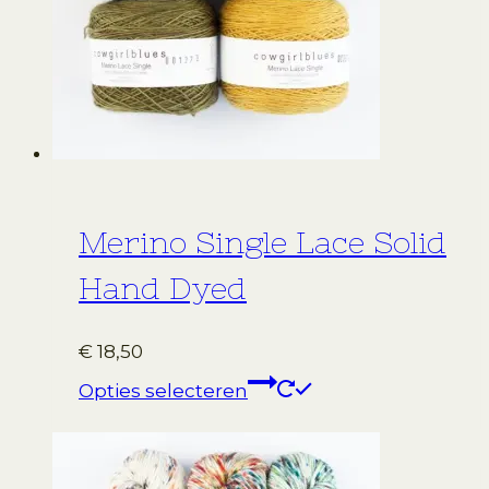
gekozen
worden
op
de
productpagina
Merino Single Lace Solid
Hand Dyed
€
18,50
Dit
Opties selecteren
product
heeft
meerdere