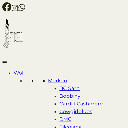
Skip
to
content
Wol
Merken
BC Garn
Bobbiny
Cardiff Cashmere
Cowgirlblues
DMC
Filcolana