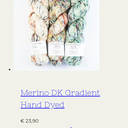
variaties.
Deze
optie
kan
gekozen
worden
op
de
productpagina
Merino DK Gradient
Hand Dyed
€
23,90