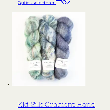
Dit
Opties selecteren
product
heeft
meerdere
variaties.
Deze
optie
kan
gekozen
worden
op
de
productpagina
Kid Silk Gradient Hand