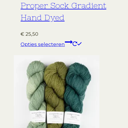
Proper Sock Gradient
Hand Dyed
€
25,50
Dit
Opties selecteren
product
heeft
meerdere
variaties.
Deze
optie
kan
gekozen
worden
op
de